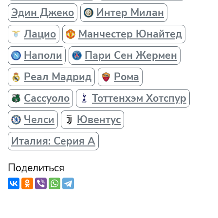
Эдин Джеко
Интер Милан
Лацио
Манчестер Юнайтед
Наполи
Пари Сен Жермен
Реал Мадрид
Рома
Сассуоло
Тоттенхэм Хотспур
Челси
Ювентус
Италия: Серия А
Поделиться