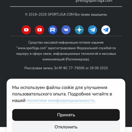
press@sportliga.com
©
2018–2026
SPORTLIGA.COM
Все права защищены
Средство массовой информации сетевое издание
"www.sportliga.com" зарегистрировано Федеральной службой по
надзору в сфере связи, информационных технологий и массовых
коммуникаций (Роскомнадзор).
Реестровая запись Эл № ФС 77-79006 от 28.08.2020
Название - www.sportliga.com
Мы используем файлы cookie для улучшения
Учредитель СМИ сетевого издания "www.sportliga.com": ИП Чамин
пользовательского опыта. Подробнее читайте в
О.Н.
нашей
политике конфиденциальности
.
Главный редактор СМИ сетевого издания "www.sportliga.com":
Хаимов Д.И.
Принять
18+
Отклонить