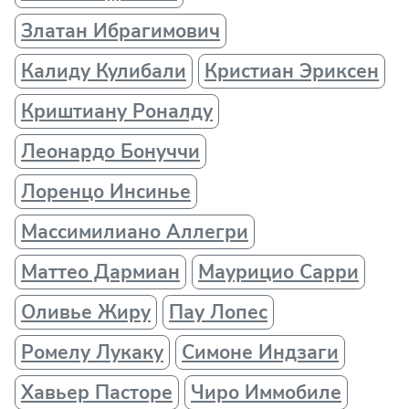
Златан Ибрагимович
Калиду Кулибали
Кристиан Эриксен
Криштиану Роналду
Леонардо Бонуччи
Лоренцо Инсинье
Массимилиано Аллегри
Маттео Дармиан
Маурицио Сарри
Оливье Жиру
Пау Лопес
Ромелу Лукаку
Симоне Индзаги
Хавьер Пасторе
Чиро Иммобиле