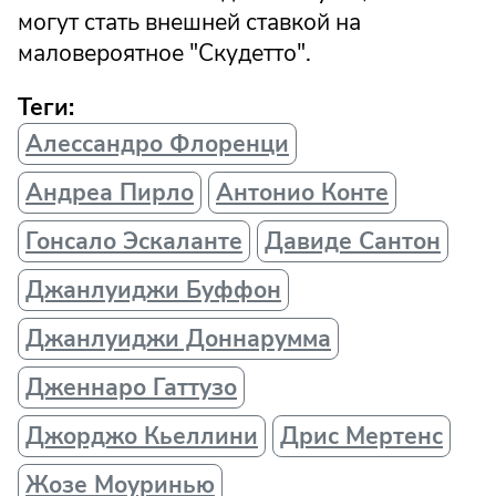
могут стать внешней ставкой на
маловероятное "Скудетто".
Теги:
Алессандро Флоренци
Андреа Пирло
Антонио Конте
Гонсало Эскаланте
Давиде Сантон
Джанлуиджи Буффон
Джанлуиджи Доннарумма
Дженнаро Гаттузо
Джорджо Кьеллини
Дрис Мертенс
Жозе Моуринью