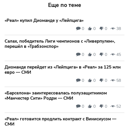
Еще по теме
«Реал» купил Диоманде у «Лейпцига»
0
0
0
38
Салах, победитель Лиги чемпионов с «Ливерпулем»,
перешёл в «Трабзонспор»
0
0
0
45
Диоманде перейдет из «Лейпцига» в «Реал» за 125 млн
евро — СМИ
0
0
0
58
«Барселона» заинтересовалась полузащитником
«Манчестер Сити» Родри — СМИ
0
0
0
52
«Реал» готовится продлить контракт с Винисиусом —
СМИ