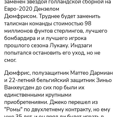
заменен звездой голландской сборной на
Евро-2020 Дензелом
Дюмфрисом. Труднее будет заменить
талисман команды стоимостью 98
миллионов фунтов стерлингов, лучшего
бомбардира и и лучшего игрока
прошлого сезона Лукаку. Индзаги
попытался остановить его уход, но не
смог.
Дюмфрис, полузащитник Маттео Дармиан
и 22-летний бельгийский защитник Зиньо
Ванхеусден до сих пор были их
единственными крупными
приобретениями. Джеко перешел из
"Ромы" по двухлетнему контракту, но ему
уже 35 лет, и он вряд ли будет играть в