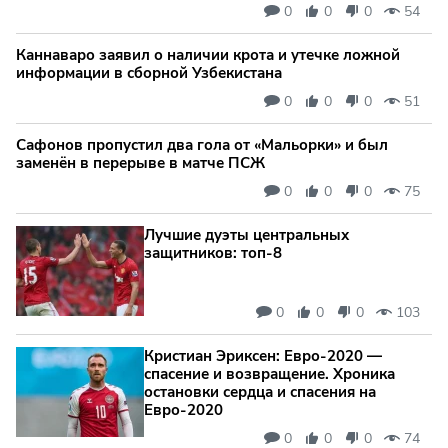
0
0
0
54
Каннаваро заявил о наличии крота и утечке ложной
информации в сборной Узбекистана
0
0
0
51
Сафонов пропустил два гола от «Мальорки» и был
заменён в перерыве в матче ПСЖ
0
0
0
75
Лучшие дуэты центральных
защитников: топ‑8
0
0
0
103
Кристиан Эриксен: Евро‑2020 —
спасение и возвращение. Хроника
остановки сердца и спасения на
Евро‑2020
0
0
0
74