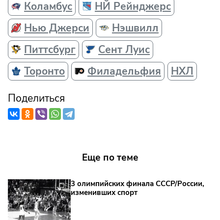
Коламбус
НЙ Рейнджерс
Нью Джерси
Нэшвилл
Питтсбург
Сент Луис
Торонто
Филадельфия
НХЛ
Поделиться
Еще по теме
3 олимпийских финала СССР/России,
изменивших спорт