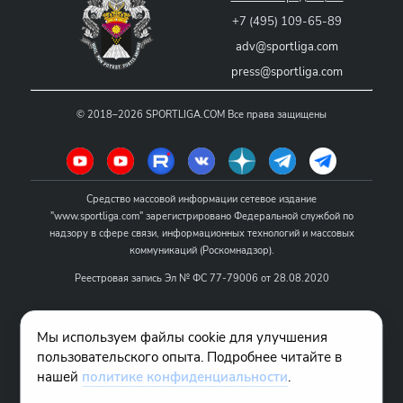
+7 (495) 109-65-89
adv@sportliga.com
press@sportliga.com
©
2018–2026
SPORTLIGA.COM
Все права защищены
Средство массовой информации сетевое издание
"www.sportliga.com" зарегистрировано Федеральной службой по
надзору в сфере связи, информационных технологий и массовых
коммуникаций (Роскомнадзор).
Реестровая запись Эл № ФС 77-79006 от 28.08.2020
Название - www.sportliga.com
Мы используем файлы cookie для улучшения
Учредитель СМИ сетевого издания "www.sportliga.com": ИП Чамин
пользовательского опыта. Подробнее читайте в
О.Н.
нашей
политике конфиденциальности
.
Главный редактор СМИ сетевого издания "www.sportliga.com":