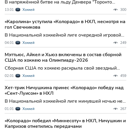
В напряжённой битве на льду Денвера "Торонто
Мейпл Лифс" вырвал победу у лидера Центрального
13.01
Хоккей
300
дивизиона "Колорадо Эвеланш", завершив встречу в
овертайме со счётом 4:3. Эта победа не только
«Каролина» уступила «Колорадо» в НХЛ, несмотря на
укрепила позиции канадцев в Атлантическом
гол Свечникова
дивизионе, но и доба
В Национальной хоккейной лиге очередной игровой
день принес болельщикам яркое противостояние:
04.01
Хоккей
249
«Каролина Харрикейнз» на домашнем льду не смогла
удержать преимущество и уступила «Колорадо
Мэттьюс, Айкел и Хьюз включены в состав сборной
Эвеланш» — 3:5. Эта встреча стала настоящим
США по хоккею на Олимпиаду-2026
украшением тура, вед
Сборная США по хоккею раскрыла свой звездный
состав на зимние Олимпийские игры 2026 года в
02.01
Хоккей
459
Милане и Кортина-д'Ампеццо, сделав ставку на
лидеров НХЛ — Остона Мэттьюса, Джека Айкела и
Хет-трик Ничушкина принес «Колорадо» победу над
Джека Хьюза. Для американской команды
«Сент-Луисом» в НХЛ
предстоящий турнир — не только
В Национальной хоккейной лиге минувшей ночью не
обошлось без сенсационных разгромов и ярких
01.01
Хоккей
267
индивидуальных выступлений: «Колорадо Эвеланш»
на своем льду не оставил шансов «Сент-Луис Блюз»,
«Колорадо» победил «Миннесоту» в НХЛ, Ничушкин и
одержав убедительную победу со счетом 6:1. Эта
Капризов отметились передачами
встреча не тол