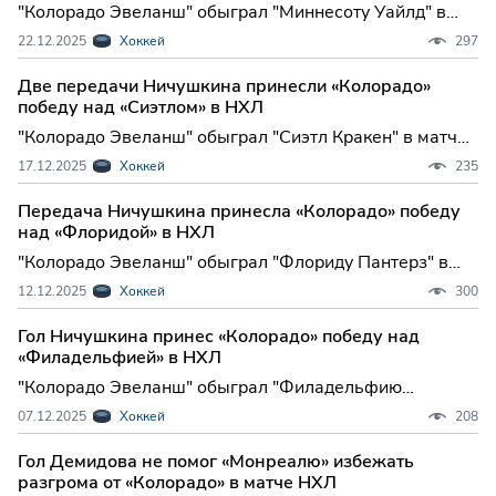
"Колорадо Эвеланш" обыграл "Миннесоту Уайлд" в
матче регулярного чемпионата Национальной
22.12.2025
Хоккей
297
хоккейной лиги (НХЛ). Встреча в Сент-Поле
завершилась победой гостей со счетом 5...
Две передачи Ничушкина принесли «Колорадо»
победу над «Сиэтлом» в НХЛ
"Колорадо Эвеланш" обыграл "Сиэтл Кракен" в матче
регулярного чемпионата Национальной хоккейной
17.12.2025
Хоккей
235
лиги (НХЛ). Встреча в Сиэтле завершилась со счетом
5:3 (1:0, 1:3, 3:0) в ...
Передача Ничушкина принесла «Колорадо» победу
над «Флоридой» в НХЛ
"Колорадо Эвеланш" обыграл "Флориду Пантерз" в
домашнем матче регулярного чемпионата
12.12.2025
Хоккей
300
Национальной хоккейной лиги (НХЛ). Встреча,
которая прошла в Денвере, закончилась со...
Гол Ничушкина принес «Колорадо» победу над
«Филадельфией» в НХЛ
"Колорадо Эвеланш" обыграл "Филадельфию
Флайерз" в матче регулярного чемпионата
07.12.2025
Хоккей
208
Национальной хоккейной лиги (НХЛ). Встреча,
прошедшая в Филадельфии, закончилась со счетом...
Гол Демидова не помог «Монреалю» избежать
разгрома от «Колорадо» в матче НХЛ