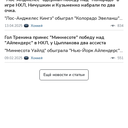
игре НХЛ, Ничушкин и Кузьменко набрали по два
очка.
"Лос-Анджелес Кингз" обыграл "Колорадо Эвеланш" в
домашнем матче регулярного чемпионата
13.04.2025
Хоккей
834
Национальной хоккейной лиги (НХЛ). Встреча,
которая прошла в Лос-Анджелесе, закон...
Гол Тренина принес "Миннесоте" победу над
"Айлендерс" в НХЛ, у Цыплакова два ассиста
"Миннесота Уайлд" обыграла "Нью-Йорк Айлендерс" в
матче регулярного чемпионата Национальной
09.02.2025
Хоккей
551
хоккейной лиги (НХЛ). Встреча в Сент-Поле
завершилась со счетом 6:3 (1:1, 3:2,...
Ещё новости и статьи