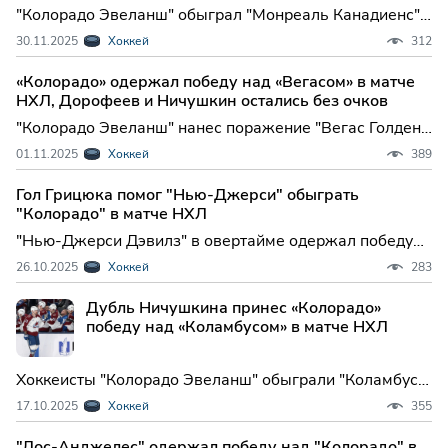
"Колорадо Эвеланш" обыграл "Монреаль Канадиенс"
в домашнем матче регулярного чемпионата
30.11.2025
Хоккей
312
Национальной хоккейной лиги (НХЛ). Встреча,
которая прошла в субботу в Денвере, з...
«Колорадо» одержал победу над «Вегасом» в матче
НХЛ, Дорофеев и Ничушкин остались без очков
"Колорадо Эвеланш" нанес поражение "Вегас Голден
Найтс" в матче регулярного чемпионата
01.11.2025
Хоккей
389
Национальной хоккейной лиги (НХЛ). Встреча прошла
в Парадайсе и завершилась победой...
Гол Грицюка помог "Нью-Джерси" обыграть
"Колорадо" в матче НХЛ
"Нью-Джерси Дэвилз" в овертайме одержал победу
над "Колорадо Эвеланш" в матче регулярного
26.10.2025
Хоккей
283
чемпионата Национальной хоккейной лиги (НХЛ).
Встреча в Ньюарке завершилась поб...
Дубль Ничушкина принес «Колорадо»
победу над «Коламбусом» в матче НХЛ
Хоккеисты "Колорадо Эвеланш" обыграли "Коламбус
Блю Джекетс" в матче регулярного чемпионата
17.10.2025
Хоккей
355
Национальной хоккейной лиги (НХЛ). Встреча,
которая состоялась в Коламбусе, з...
"Лос-Анджелес" одержал победу над "Колорадо" в