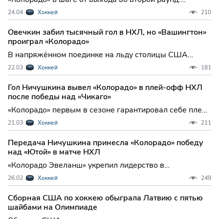
«Эвеланш» вновь обыграли «Кингз» в Лос-Анджелесе
24.04
Хоккей
210
и ведут в серии 3-0 Хоккеисты «Колорадо Эвеланш»
сделали серьезную заявку на выход во второй раунд
Овечкин забил тысячный гол в НХЛ, но «Вашингтон»
плей-офф НХЛ, одержав третью подряд победу над
проиграл «Колорадо»
«Лос-Ан
В напряжённом поединке на льду столицы США
«Вашингтон Кэпиталз» уступил «Колорадо Эвеланш» в
22.03
Хоккей
181
овертайме, но матч запомнится не только результатом
— российский ветеран Александр Овечкин вписал
Гол Ничушкина вывел «Колорадо» в плей-офф НХЛ
своё имя в историю НХЛ, достигнув уникального
после победы над «Чикаго»
рубежа в 1000
«Колорадо» первым в сезоне гарантировал себе плей-
офф, уверенно разобравшись с «Чикаго» Хоккеисты
21.03
Хоккей
211
«Колорадо Эвеланш» одержали важную выездную
победу над «Чикаго Блэкхокс» в рамках регулярного
Передача Ничушкина принесла «Колорадо» победу
чемпионата НХЛ, не только продемонстрировав класс,
над «Ютой» в матче НХЛ
но и
«Колорадо Эвеланш» укрепил лидерство в
Центральном дивизионе, обыграв «Юту Маммот» в
26.02
Хоккей
249
Солт-Лейк-Сити В Национальной хоккейной лиге
продолжается борьба за плей-офф, и очередной
Сборная США по хоккею обыграла Латвию с пятью
игровой день подарил болельщикам яркое
шайбами на Олимпиаде
противостояние: «Колорадо Эвеланш