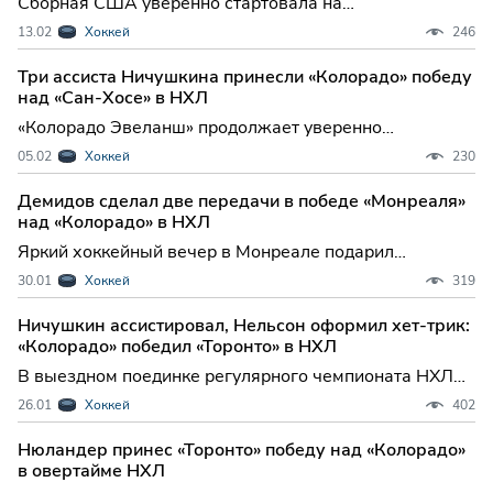
Сборная США уверенно стартовала на
Олимпиаде-2026, разгромив Латвию в первом матче
13.02
Хоккей
246
хоккейного турнира. Эта победа не только укрепила
позиции американцев в группе, но и стала ярким
Три ассиста Ничушкина принесли «Колорадо» победу
подтверждением высокого уровня команды, в состав
над «Сан-Хосе» в НХЛ
которой после долгого
«Колорадо Эвеланш» продолжает уверенно
лидировать в Центральном дивизионе Западной
05.02
Хоккей
230
конференции НХЛ, одержав домашнюю победу над
«Сан-Хосе Шаркс» со счетом 4:2. Этот матч стал
Демидов сделал две передачи в победе «Монреаля»
очередным подтверждением высокого класса
над «Колорадо» в НХЛ
команды из Денвера и отличной форм
Яркий хоккейный вечер в Монреале подарил
болельщикам настоящий голевой фейерверк:
30.01
Хоккей
319
"Канадиенс" уверенно переиграли "Колорадо
Эвеланш" со счетом 7:3, одержав одну из самых
Ничушкин ассистировал, Нельсон оформил хет-трик:
результативных побед в нынешнем регулярном
«Колорадо» победил «Торонто» в НХЛ
чемпионате НХЛ. Эта встреча не только
В выездном поединке регулярного чемпионата НХЛ
«Колорадо Эвеланш» уверенно переиграл «Торонто
26.01
Хоккей
402
Мейпл Лифс», продемонстрировав отличную
командную игру и укрепив свои позиции в
Нюландер принес «Торонто» победу над «Колорадо»
Центральном дивизионе. Итоговый счет 4:1 в пользу
в овертайме НХЛ
гостей не только подчеркну