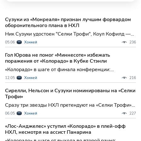
Сузуки из «Монреаля» признан лучшим форвардом
оборонительного плана в НХЛ
Ник Сузуки удостоен "Селки Трофи", Коул Кофилд —
обладатель "Леди Бинг": триумф "Монреаля" на
05.06
Хоккей
236
церемонии наград НХЛ В минувшем сезоне
Национальной хоккейной лиги сразу два хоккеиста
Гол Юрова не помог «Миннесоте» избежать
"Монреаль Канадиенс" оказались в центре внимания
поражения от «Колорадо» в Кубке Стэнли
— Ник Сузуки и Ко
«Колорадо» в шаге от финала конференции:
уверенная победа над «Миннесотой» в четвертом
12.05
Хоккей
216
матче серии «Колорадо Эвеланш» сделали весомую
заявку на выход в финал Западной конференции,
Сирелли, Нельсон и Сузуки номинированы на «Селки
одержав важную гостевую победу над «Миннесотой
Трофи»
Уайлд» в четвертом
Сразу три звезды НХЛ претендуют на «Селки Трофи»:
Сирелли, Сузуки и Нельсон в числе лучших
06.05
Хоккей
227
оборонительных форвардов сезона В Национальной
хоккейной лиге определились финалисты одной из
«Лос-Анджелес» уступил «Колорадо» в плей-офф
самых престижных индивидуальных наград — «Селки
НХЛ, несмотря на ассист Панарина
Трофи», вручае
«Колорадо» в шаге от выхода во второй раунд: