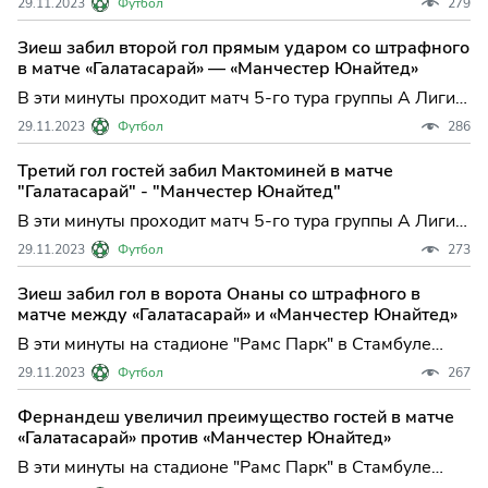
29.11.2023
Футбол
279
чемпионов между стамбульским "Галатасараем" и
английским "Манчестер Юнайтед".
Зиеш забил второй гол прямым ударом со штрафного
в матче «Галатасарай» — «Манчестер Юнайтед»
В эти минуты проходит матч 5-го тура группы А Лиги
чемпионов между стамбульским «Галатасараем» и
29.11.2023
Футбол
286
английским «Манчестер Юнайтед». Игра проводится
на стадионе «Рамс Парк» в Стамбуле (Турция).
Третий гол гостей забил Мактоминей в матче
"Галатасарай" - "Манчестер Юнайтед"
В эти минуты проходит матч 5-го тура группы А Лиги
чемпионов между стамбульским «Галатасараем» и
29.11.2023
Футбол
273
английским «Манчестер Юнайтед». Игра проводится
на стадионе «Рамс Парк» в Стамбуле (Турция).
Зиеш забил гол в ворота Онаны со штрафного в
матче между «Галатасарай» и «Манчестер Юнайтед»
В эти минуты на стадионе "Рамс Парк" в Стамбуле
(Турция) проходит матч 5-го тура группы А Лиги
29.11.2023
Футбол
267
чемпионов между стамбульским "Галатасараем" и
английским "Манчестер Юнайтед".
Фернандеш увеличил преимущество гостей в матче
«Галатасарай» против «Манчестер Юнайтед»
В эти минуты на стадионе "Рамс Парк" в Стамбуле
(Турция) проходит матч 5-го тура группы А Лиги