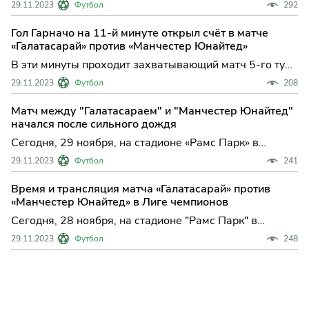
29.11.2023
Футбол
292
чемпионов между стамбульским "Галатасараем" и
английским "Манчестер Юнайтед".
Гол Гарначо на 11-й минуте открыл счёт в матче
«Галатасарай» против «Манчестер Юнайтед»
В эти минуты проходит захватывающий матч 5-го тура
группы А Лиги чемпионов между стамбульским
29.11.2023
Футбол
208
«Галатасараем» и английским «Манчестер Юнайтед».
Матч между "Галатасараем" и "Манчестер Юнайтед"
начался после сильного дождя
Сегодня, 29 ноября, на стадионе «Рамс Парк» в
Стамбуле (Турция) состоится встреча 5-го тура группы
29.11.2023
Футбол
241
А Лиги Чемпионов между стамбульским
«Галатасараем» и английским «Манчестер Юнайтед».
Время и трансляция матча «Галатасарай» против
«Манчестер Юнайтед» в Лиге чемпионов
Сегодня, 28 ноября, на стадионе "Рамс Парк" в
Стамбуле (Турция) состоится матч 5-го тура
29.11.2023
Футбол
248
группового этапа Лиги чемпионов сезона-2023/2024
между турецким клубом "Галатасарай" и английской
командой "Манчестер Юнайтед".