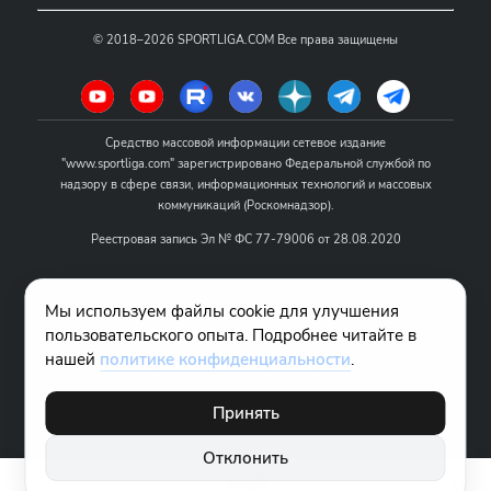
©
2018–2026
SPORTLIGA.COM
Все права защищены
Средство массовой информации сетевое издание
"www.sportliga.com" зарегистрировано Федеральной службой по
надзору в сфере связи, информационных технологий и массовых
коммуникаций (Роскомнадзор).
Реестровая запись Эл № ФС 77-79006 от 28.08.2020
Название - www.sportliga.com
Мы используем файлы cookie для улучшения
Учредитель СМИ сетевого издания "www.sportliga.com": ИП Чамин
пользовательского опыта. Подробнее читайте в
О.Н.
нашей
политике конфиденциальности
.
Главный редактор СМИ сетевого издания "www.sportliga.com":
Хаимов Д.И.
Принять
18+
Отклонить