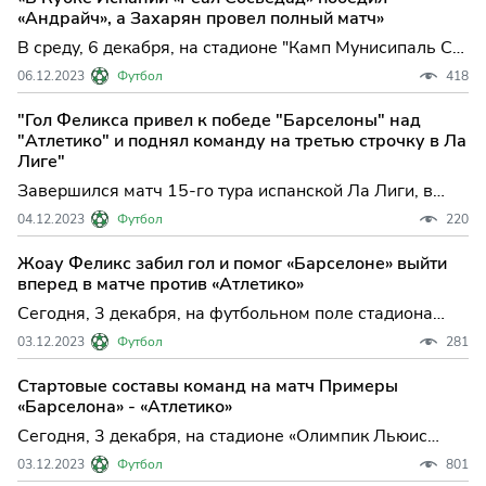
«Атлетико».
«Андрайч», а Захарян провел полный матч»
В среду, 6 декабря, на стадионе "Камп Мунисипаль Са
Плана" в Андрайче, Испания, состоялся матч второго
06.12.2023
Футбол
418
раунда Кубка Испании между командами "Андрайч" и
"Реал Сосьедад" из Сан-Себастьяна. Главным
"Гол Феликса привел к победе "Барселоны" над
арбитром встречи был Хосе Санчес Мартинес.
"Атлетико" и поднял команду на третью строчку в Ла
Лиге"
Завершился матч 15-го тура испанской Ла Лиги, в
котором встречались каталонская «Барселона» и
04.12.2023
Футбол
220
мадридский «Атлетико». Команды сыграли на
стадионе «Олимпик Льюис Компанис» в Барселоне. В
Жоау Феликс забил гол и помог «Барселоне» выйти
роли главного арбитра выступил Хосе Санчес
вперед в матче против «Атлетико»
Мартинес.
Сегодня, 3 декабря, на футбольном поле стадиона
«Олимпик Льюис Компанис» в Барселоне проходит
03.12.2023
Футбол
281
матч 15-го тура испанской Примеры между
каталонской «Барселоной» и мадридским «Атлетико».
Стартовые составы команд на матч Примеры
Главным арбитром встречи назначен Хосе Санчес
«Барселона» - «Атлетико»
Мартинес.
Сегодня, 3 декабря, на стадионе «Олимпик Льюис
Компанис» в Барселоне состоится матч 15-го тура
03.12.2023
Футбол
801
испанской Примеры между каталонской «Барселоной»