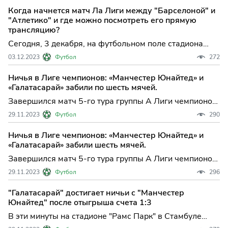
и мадридским «Атлетико». Начало игры
Когда начнется матч Ла Лиги между "Барселоной" и
запланировано на 23:00 по московскому времени.
"Атлетико" и где можно посмотреть его прямую
трансляцию?
Сегодня, 3 декабря, на футбольном поле стадиона
«Олимпик Льюис Компанис» в Барселоне состоится
03.12.2023
Футбол
272
захватывающий матч 15-го тура испанской Примеры.
Встретятся две сильные команды – каталонская
Ничья в Лиге чемпионов: «Манчестер Юнайтед» и
«Барселона» и мадридский «Атлетико».
«Галатасарай» забили по шесть мячей.
Завершился матч 5-го тура группы А Лиги чемпионов
между стамбульским «Галатасараем» и английским
29.11.2023
Футбол
290
«Манчестер Юнайтед». Игра прошла на стадионе
«Рамс Парк» в Стамбуле (Турция).
Ничья в Лиге чемпионов: «Манчестер Юнайтед» и
«Галатасарай» забили шесть мячей.
Завершился матч 5-го тура группы А Лиги чемпионов
между стамбульским «Галатасараем» и английским
29.11.2023
Футбол
296
«Манчестер Юнайтед». Игра прошла на стадионе
«Рамс Парк» в Стамбуле (Турция).
"Галатасарай" достигает ничьи с "Манчестер
Юнайтед" после отыгрыша счета 1:3
В эти минуты на стадионе "Рамс Парк" в Стамбуле
(Турция) проходит матч 5-го тура группы А Лиги