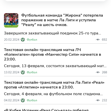
Футбольная команда "Жирона" потерпела
поражение в матче Ла Лиги и уступила
"Реалу" на шесть очков.
Завершился захватывающий поединок 25-го тура
испанской Ла Лиги, в котором на поле встретились
20.02.2024
Футбол
692
«Атлетик» Бильбао и «Жирона». Матч прошел на
историческом стадионе «Сан-Мамес» в городе
Текстовая онлайн-трансляция матча ЛЧ
Бильбао, Испания.
«Копенгаген» против «Манчестер Сити» начнется в
23:00.
Сегодня, 13 февраля, состоится захватывающий матч
1/8 финала Лиги чемпионов, в котором сойдутся две
13.02.2024
Футбол
268
сильные команды - датский «Копенгаген» и
английский «Манчестер Сити». Игра пройдет на
Текстовая онлайн-трансляция матча Ла Лиги «Реал»
знаменитом стадионе «Паркен» в Копенгагене, Дания.
против «Атлетико» начнется в 23:00.
Сегодня, 4 февраля, на футбольном поле стадиона
«Сантьяго Бернабеу» в Мадриде состоится
04.02.2024
Футбол
232
захватывающий матч 23-го тура испанской Ла Лиги.
Встретятся две мадридские команды – «Реал» и
«В Кубке Испании «Реал Сосьедад» победил