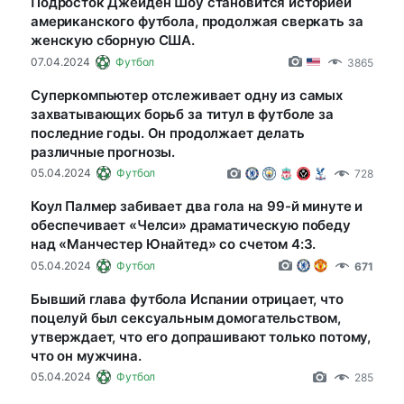
Подросток Джейден Шоу становится историей
американского футбола, продолжая сверкать за
женскую сборную США.
07.04.2024
Футбол
3865
Суперкомпьютер отслеживает одну из самых
захватывающих борьб за титул в футболе за
последние годы. Он продолжает делать
различные прогнозы.
05.04.2024
Футбол
728
Коул Палмер забивает два гола на 99-й минуте и
обеспечивает «Челси» драматическую победу
над «Манчестер Юнайтед» со счетом 4:3.
05.04.2024
Футбол
671
Бывший глава футбола Испании отрицает, что
поцелуй был сексуальным домогательством,
утверждает, что его допрашивают только потому,
что он мужчина.
05.04.2024
Футбол
285