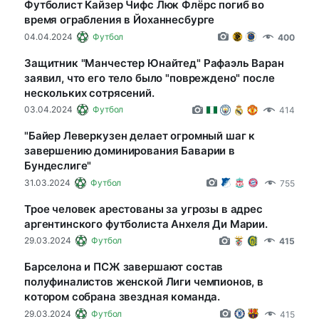
Футболист Кайзер Чифс Люк Флёрс погиб во
время ограбления в Йоханнесбурге
04.04.2024
Футбол
400
Защитник "Манчестер Юнайтед" Рафаэль Варан
заявил, что его тело было "повреждено" после
нескольких сотрясений.
03.04.2024
Футбол
414
"Байер Леверкузен делает огромный шаг к
завершению доминирования Баварии в
Бундеслиге"
31.03.2024
Футбол
755
Трое человек арестованы за угрозы в адрес
аргентинского футболиста Анхеля Ди Марии.
29.03.2024
Футбол
415
Барселона и ПСЖ завершают состав
полуфиналистов женской Лиги чемпионов, в
котором собрана звездная команда.
29.03.2024
Футбол
415