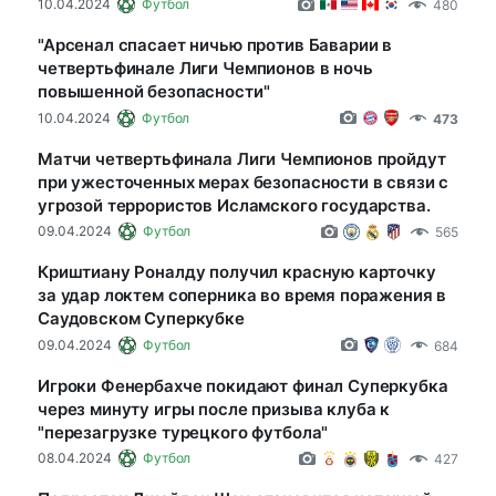
10.04.2024
Футбол
480
"Арсенал спасает ничью против Баварии в
четвертьфинале Лиги Чемпионов в ночь
повышенной безопасности"
10.04.2024
Футбол
473
Матчи четвертьфинала Лиги Чемпионов пройдут
при ужесточенных мерах безопасности в связи с
угрозой террористов Исламского государства.
09.04.2024
Футбол
565
Криштиану Роналду получил красную карточку
за удар локтем соперника во время поражения в
Саудовском Суперкубке
09.04.2024
Футбол
684
Игроки Фенербахче покидают финал Суперкубка
через минуту игры после призыва клуба к
"перезагрузке турецкого футбола"
08.04.2024
Футбол
427