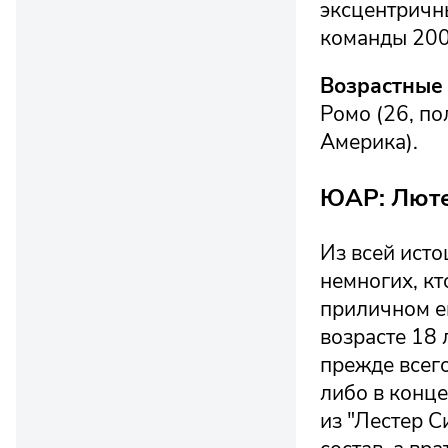
эксцентричн
команды 200
Возрастные
Ромо (26, по
Америка).
ЮАР: Лютер
Из всей ист
немногих, кт
приличном е
возрасте 18 
прежде всего
либо в конце
из "Лестер С