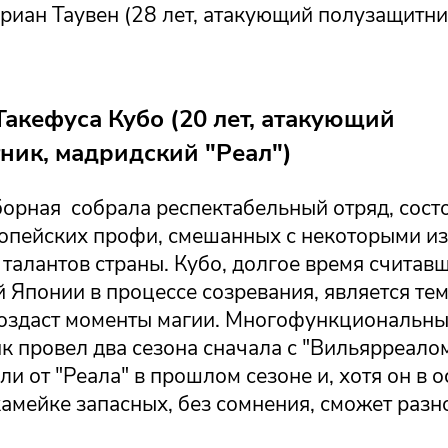
иан Таувен (28 лет, атакующий полузащитник
акефуса Кубо (20 лет, атакующий
ник, мадридский "Реал")
орная собрала респектабельный отряд, сост
опейских профи, смешанных с некоторыми из
талантов страны. Кубо, долгое время считав
 Японии в процессе созревания, является тем,
создаст моменты магии. Многофункциональн
 провел два сезона сначала с "Вильярреалом"
ли от "Реала" в прошлом сезоне и, хотя он в 
амейке запасных, без сомнения, сможет разн