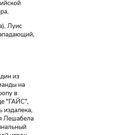
пийской
ра.
а), Луис
нападающий,
дин из
манды на
ропу в
де "ГАЙС",
ь издалека,
ья Лешабела
финальный