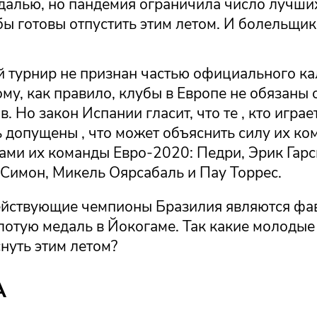
далью, но пандемия ограничила число лучших
ы готовы отпустить этим летом. И болельщико
 турнир не признан частью официального к
у, как правило, клубы в Европе не обязаны 
. Но закон Испании гласит, что те , кто играет
 допущены , что может объяснить силу их ко
ами их команды Евро-2020: Педри, Эрик Гарс
 Симон, Микель Оярсабаль и Пау Торрес.
ействующие чемпионы Бразилия являются фа
лотую медаль в Йокогаме. Так какие молодые
нуть этим летом?
А