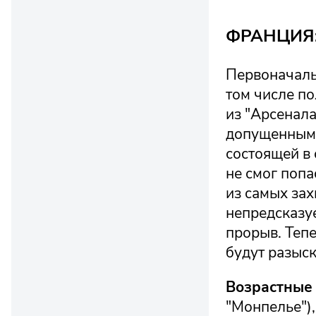
ФРАНЦИЯ: 
Первоначаль
том числе п
из "Арсенала
допущенными
состоящей в 
не смог попа
из самых за
непредсказу
прорыв. Тепе
будут разыс
Возрастные 
"Монпелье"),