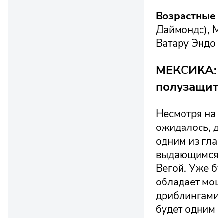
Возрастные
Даймондс), 
Ватару Эндо 
МЕКСИКА: 
полузащитн
Несмотря на 
ожидалось, 
одним из гл
выдающимся 
Вегой. Уже 
обладает мо
дриблингами 
будет одним 