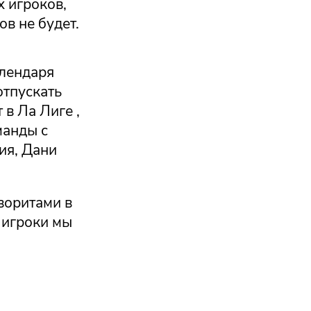
 игроков,
в не будет.
алендаря
отпускать
 в Ла Лиге ,
манды с
ия, Дани
воритами в
 игроки мы