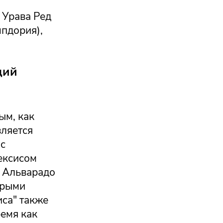
 Урава Ред
пдория),
щий
ым, как
вляется
 с
ексисом
, Альварадо
трыми
иса" также
ремя как