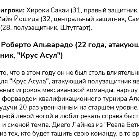
 игроки:
Хироки Сакаи (31, правый защитник,
Майя Йошида (32, центральный защитник, Сам
(28, полузащитник, Штутгарт).
Роберто Альварадо (22 года, атакую
ик, "Крус Асул")
то, что в этом году он не был столь влиятельн
для
"
Крус Асула
"
, атакующий полузащитник я
авных игроков мексиканской команды, наряду
форвардом квалификационного турнира Ал
будучи 20 раз увенчанным на старшем уровне
щной левой ногой и любит резать справа быс
и сменой темпа. Диего Лайнез из "Реала Бет
из тех, кто будет тащить свою команду, в то в