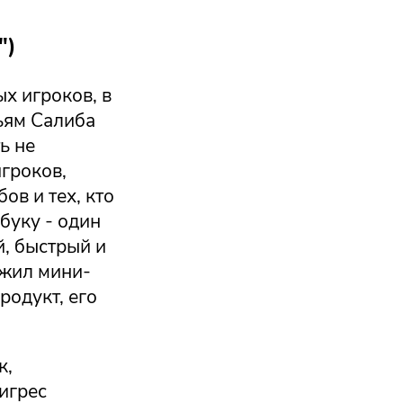
")
х игроков, в
ьям Салиба
ь не
гроков,
ов и тех, кто
буку - один
, быстрый и
ежил мини-
родукт, его
к,
игрес