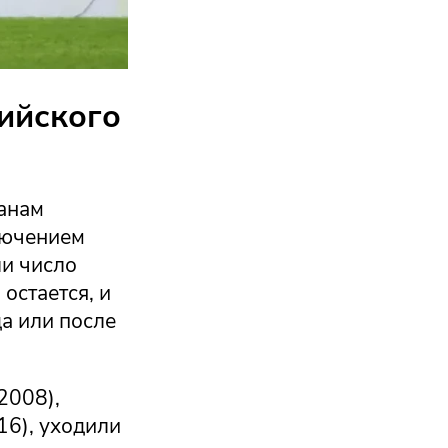
ийского
анам
ключением
ли число
остается, и
а или после
2008),
16), уходили