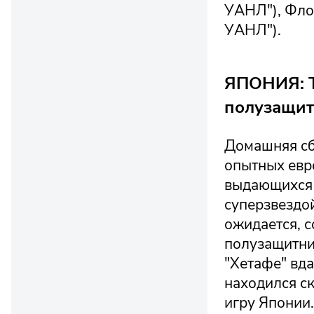
УАНЛ"), Флор
УАНЛ").
ЯПОНИЯ: Т
полузащит
Домашняя сб
опытных евр
выдающихся 
суперзвездой
ожидается, 
полузащитник
"Хетафе" вда
находился ск
игру Японии.