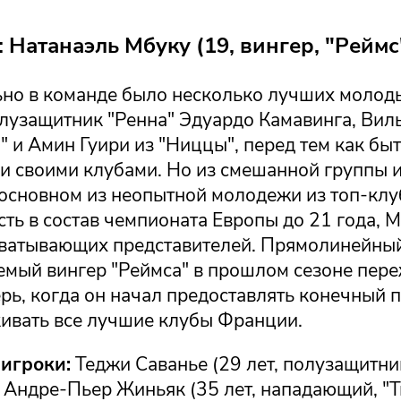
Натанаэль Мбуку (19, вингер, "Реймс
но в команде было несколько лучших молоды
олузащитник "Ренна" Эдуардо Камавинга, Вил
" и Амин Гуири из "Ниццы", перед тем как быт
 своими клубами. Но из смешанной группы и
основном из неопытной молодежи из топ-клуб
сть в состав чемпионата Европы до 21 года, М
хватывающих представителей. Прямолинейный
емый вингер "Реймса" в прошлом сезоне пер
рь, когда он начал предоставлять конечный п
кивать все лучшие клубы Франции.
игроки:
Теджи Саванье (29 лет, полузащитни
 Андре-Пьер Жиньяк (35 лет, нападающий, "Т