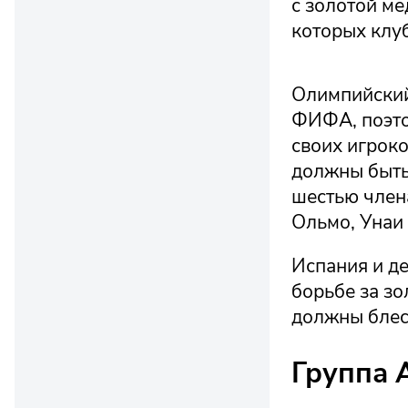
с золотой ме
которых клуб
Олимпийский
ФИФА, поэтом
своих игроков
должны быть
шестью член
Ольмо, Унаи
Испания и д
борьбе за зо
должны блес
Группа 