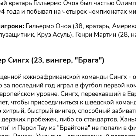
ый вратарь Гильермо Очоа был частью Олим
4 года и побывал на четырех чемпионатах ми
 игроки:
Гильермо Очоа (38, вратарь, Америк
лузащитник, Круз Асуль), Генри Мартин (28, 
 Сингх (23, вингер, "Брага")
ощенной южноафриканской команды Сингх - о
о за последний год играл в футбол первой ко
вропейском уровне. Сингх, переехавший в Ев
лет, чтобы присоединиться к шведской коман
 хитрый, быстрый вингер, способный забиват
 дерзких пробежек, либо со стандартов. Хан
ити" и Перси Тау из "Брайтона" не попали в 