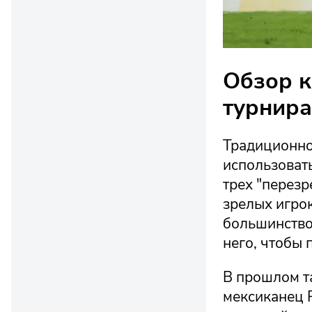
Обзор 
турнира
Традиционно
использовать
трех "перезр
зрелых игрок
большинство
него, чтобы
В прошлом та
мексиканец 