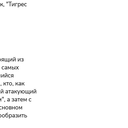
, "Тигрес
оящий из
 самых
шийся
 кто, как
ый атакующий
, а затем с
основном
ообразить