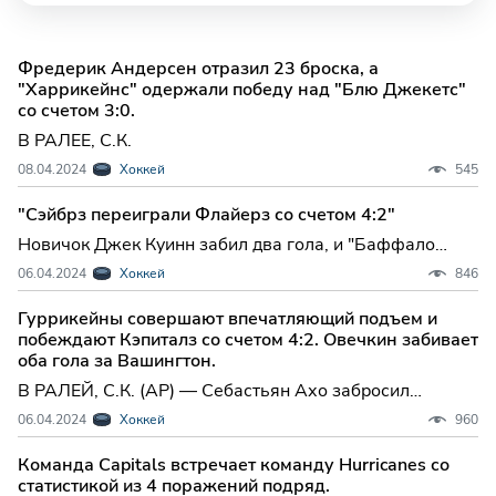
Фредерик Андерсен отразил 23 броска, а
"Харрикейнс" одержали победу над "Блю Джекетс"
со счетом 3:0.
В РАЛЕЕ, С.К.
08.04.2024
Хоккей
545
"Сэйбрз переиграли Флайерз со счетом 4:2"
Новичок Джек Куинн забил два гола, и "Баффало
Сэйбрз" обыграло находящихся в свободном падении
06.04.2024
Хоккей
846
"Филадельфию" со счетом 4-2 в пятницу вечером,
нанеся "Флайерз" шестое поражение подряд.
Гуррикейны совершают впечатляющий подъем и
побеждают Кэпиталз со счетом 4:2. Овечкин забивает
оба гола за Вашингтон.
В РАЛЕЙ, С.К. (AP) — Себастьян Ахо забросил
решающий гол в большинстве на 1:51 до конца матча,
06.04.2024
Хоккей
960
и "Каролина Харрикейнз" одолели "Вашингтон
Кэпиталз" со счетом 4-2 в пятницу вечером.
Команда Capitals встречает команду Hurricanes со
статистикой из 4 поражений подряд.