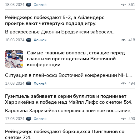
дубль и отдал две результативные передачи, а
18.03.2024
Хоккей
361
«Каролина Харрикейнз» забросила четыре шайбы в
третьем периоде, чтобы обыграть «Оттаву Сенаторз»
Рейнджерс побеждают 5-2, а Айлендерс
со счетом 7:2 в воскресенье вечером.
проигрывают четвертую подряд игру.
В воскресенье Джонни Бродзински забросил
решающий гол во втором периоде, и "Нью-Йорк
18.03.2024
Хоккей
418
Рейнджерс" одолели "Нью-Йорк Айлендерс" со
счетом 5-2. "Блюшертс" отыгрались после отставания
Самые главные вопросы, стоящие перед
в один гол и вышли вперед, забросив три шайбы во
главными претендентами Восточной
втором периоде.
конференции
Ситуация в плей-офф Восточной конференции NHL
далека от стабильной. Нью-Йорк Айлендерс гонится
17.03.2024
Хоккей
494
за Филадельфией Флайерз, а Детройт Ред Уингс
падают вниз, стараясь закрепить восьмое место.
Гуэнтцель забивает в серии буллитов и поднимает
Харрикейнз к победе над Мэйпл Лифс со счетом 5:4.
Каролина Харрикейнз совершила эпичное восстание,
отыгравшись с двухголового отставания и победив
17.03.2024
Хоккей
490
Торонто Мейпл Лифс 5-4 в серии послематчевых
буллитов в субботний вечер.
Рейнджерс побеждают борющихся Пингвинов со
счетом 7:4.