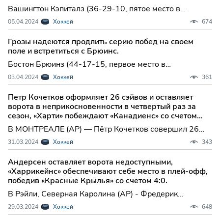
Вашингтон Кэпиталз (36-29-10, пятое место в
Метрополитен Дивижн) против Каролина Харрикейнс
05.04.2024
Хоккей
674
(47-22-7, второе место в Метрополитен Дивижн)Роли,
Северная Каролина; Пятница, 19:00 по восточному
Грозы надеются продлить серию побед на своем
времени: Харрикейнс -272, Кэпиталз +219; тотал
поле и встретиться с Брюинс.
6ГЛАВНОЕ:
Бостон Брюинз (44-17-15, первое место в
Атлантическом дивизионе) против Каролина
03.04.2024
Хоккей
361
Харрикейнз (47-21-7, второе место в Метрополитен
дивизионе) Роли, Северная Каролина; Четверг, 19:00
Петр Кочетков оформляет 26 сэйвов и оставляет
по восточному времени ГЛАВНАЯ ЛИНИЯ: Каролина
ворота в неприкосновенности в четвертый раз за
сезон, «Харти» побеждают «Канадиенс» со счетом
3:0.
В МОНТРЕАЛЕ (AP) — Пётр Кочетков совершил 26
сэйвов и оформил свой четвёртый сухарь сезона,
31.03.2024
Хоккей
343
помогая "Каролине Харрикейнс" обыграть "Монреаль
Канадиенс" со счётом 3-0 в субботний вечер.
Андерсен оставляет ворота недоступными,
«Харрикейнс» обеспечивают себе место в плей-офф,
победив «Красные Крылья» со счетом 4:0.
В Рэйли, Северная Каролина (AP) - Фредерик
Андерсен совершил 24 сэйва, Себастьян Ахо и Сет
29.03.2024
Хоккей
648
Джарвис каждый забросил по голу и отдали по две