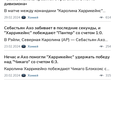
«Каролина Харрикейнс» одержала победу со счетом 4-
дивизиона»
2 над
В матче между командами "Каролина Харрикейнс"
(35-18-6, второе место в Метрополитен Дивижн) и
29.02.2024
Хоккей
614
"Коламбус Блю Джекетс" (19-29-10, восьмое место в
Метрополитен Дивижн) пройдет в Цолумбусе, штат
Себастьян Ахо забивает в последние секунды, и
Огайо, в четверг в 19:00 по восточному времени.
"Харрикейнс" побеждают "Пантер" со счетом 1:0.
В Рэйли, Северная Каролина (AP) — Себастьян Ахо
забросил шайбу за 18,9 секунд до конца матча,
23.02.2024
Хоккей
254
помогая Петру Кочеткову и команде "Каролина
Харрикейнс" победить "Флорида Пантерз" со счётом
Нечас и Ахо помогли "Харрикейнс" удержать победу
1-0 в четверг вечером.
над "Чикаго" со счетом 6:3.
Каролина Харрикейнз побеждают Чикаго Блэкхокс со
счетом 6-3 В матче против Чикаго Блэкхокс
20.02.2024
Хоккей
315
нападающие Мартин Нечаш и Себастьян Ахо каждый
отличились голом и голевой передачей, и Каролина
Харрикейнз удержали победу со счетом 6-3 в
понедельник вечером