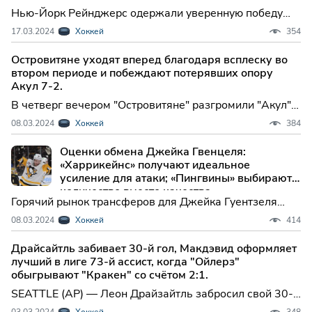
Нью-Йорк Рейнджерс одержали уверенную победу
над Питтсбург Пингвинз со счетом 7:4 в матче,
17.03.2024
Хоккей
354
который прошел в субботу. Артемий Панарин оформил
дубль и отдал три результативные передачи, став
Островитяне уходят вперед благодаря всплеску во
ключевым игроком встречи.
втором периоде и побеждают потерявших опору
Акул 7-2.
В четверг вечером "Островитяне" разгромили "Акул"
со счетом 7-2, начав четырехголовую вторую треть
08.03.2024
Хоккей
384
матча голом Бо Хорвата, который стал для него 25-м в
сезоне.
Оценки обмена Джейка Гвенцеля:
«Харрикейнс» получают идеальное
усиление для атаки; «Пингвины» выбирают
количество вместо качества
Горячий рынок трансферов для Джейка Гуентзеля
имел смысл. Опытный крайний нападающий -
08.03.2024
Хоккей
414
доказанный победитель, который имеет историю
забивания своевременных голов в плей-офф и
Драйсайтль забивает 30-й гол, Макдэвид оформляет
проявления себя как форвард первой линии.
лучший в лиге 73-й ассист, когда "Ойлерз"
обыгрывают "Кракен" со счётом 2:1.
SEATTLE (AP) — Леон Драйзайтль забросил свой 30-й
гол сезона после 73-й голевой передачи от лидера
03.03.2024
Хоккей
348