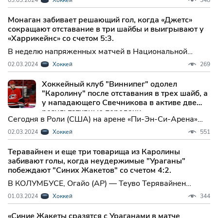
лиги, Коннора Макдэвида, Бретт Кулак забил в начале
третьего периода, и "Эдмонтон Ойлерз" обыграли
Монаган забивает решающий гол, когда «Джетс»
"Сиэтл Кракен" со счетом 2-1 в субботу.
сокращают отставание в три шайбы и выигрывают у
«Харрикейнс» со счетом 5:3.
В неделю напряженных матчей в Национальной
хоккейной лиге Шон Монахан принес победу своей
02.03.2024
Хоккей
269
команде, "Виннипег Джетс", забросив решающий гол
за три минуты до конца матча против "Каролина
Хоккейный клуб "Виннипег" одолел
Харрикейнс".
"Каролину" после отставания в трех шайб, а
у нападающего Свечникова в активе две
результативные передачи.
Сегодня в Роли (США) на арене «Пи-Эн-Си-Арена»
прошел захватывающий матч регулярного сезона
02.03.2024
Хоккей
551
Национальной хоккейной лиги (НХЛ), где хозяева
«Каролина Харрикейнз» встречались с «Виннипег
Теравайнен и еще три товарища из Каролины
Джетс».
забивают голы, когда неудержимые "Ураганы"
побеждают "Синих Жакетов" со счетом 4:2.
В КОЛУМБУСЕ, Огайо (AP) — Теуво Терявайнен
забросил первый гол матча менее чем через минуту
01.03.2024
Хоккей
344
после начала второго периода, Спенсер Мартин
отразил 20 бросков против своей бывшей команды, и
«Синие Жакеты сразятся с Ураганами в матче