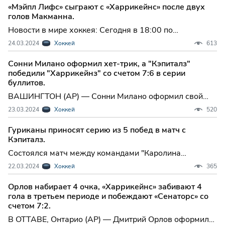
голевые передачи, и команда "Каролина Харрикейнз"
«Мэйпл Лифс» сыграют с «Харрикейнс» после двух
обеспечила себе участие в плей-офф, победив
голов Макманна.
"Детройт Ред
Новости в мире хоккея: Сегодня в 18:00 по
восточному времени в Роли, Северная Каролина,
24.03.2024
Хоккей
613
состоится матч между командами "Торонто Мейпл
Лифс" и "Каролина Харрикейнс".
Сонни Милано оформил хет-трик, а "Кэпиталз"
победили "Харрикейнз" со счетом 7:6 в серии
буллитов.
ВАШИНГТОН (AP) — Сонни Милано оформил свой
первый хет-трик в НХЛ, Алекс Овечкин забил еще
23.03.2024
Хоккей
520
один гол, и "Вашингтон Кэпиталз" покончил с пяти
матчевой победной серией "Каролина Харрикейнс" со
Гуриканы приносят серию из 5 побед в матч с
счетом 7-6 в серии буллитов в пятницу вечером, что
Кэпиталз.
может
Состоялся матч между командами "Каролина
Харрикейнз" и "Вашингтон Кэпиталз" в рамках
22.03.2024
Хоккей
365
регулярного чемпионата Национальной хоккейной
лиги. Встреча прошла в городе Вашингтон, начало
Орлов набирает 4 очка, «Харрикейнс» забивают 4
матча было назначено на 19:00 по восточному
гола в третьем периоде и побеждают «Сенаторс» со
времени.
счетом 7:2.
В ОТТАВЕ, Онтарио (AP) — Дмитрий Орлов оформил